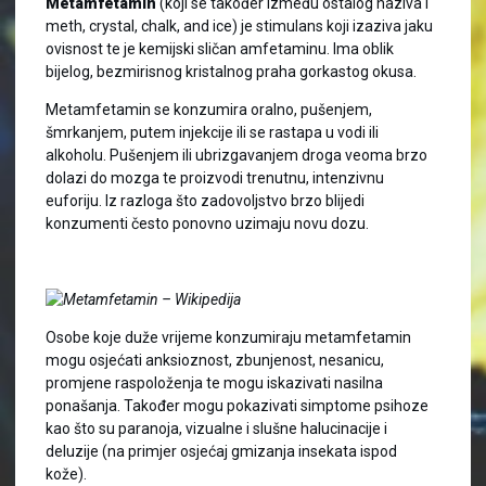
Metamfetamin
(koji se također između ostalog naziva i
meth, crystal, chalk, and ice) je stimulans koji izaziva jaku
ovisnost te je kemijski sličan amfetaminu. Ima oblik
bijelog, bezmirisnog kristalnog praha gorkastog okusa.
Metamfetamin se konzumira oralno, pušenjem,
šmrkanjem, putem injekcije ili se rastapa u vodi ili
alkoholu. Pušenjem ili ubrizgavanjem droga veoma brzo
dolazi do mozga te proizvodi trenutnu, intenzivnu
euforiju. Iz razloga što zadovoljstvo brzo blijedi
konzumenti često ponovno uzimaju novu dozu.
Osobe koje duže vrijeme konzumiraju metamfetamin
mogu osjećati anksioznost, zbunjenost, nesanicu,
promjene raspoloženja te mogu iskazivati nasilna
ponašanja. Također mogu pokazivati simptome psihoze
kao što su paranoja, vizualne i slušne halucinacije i
deluzije (na primjer osjećaj gmizanja insekata ispod
kože).