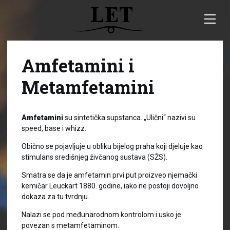
Amfetamini i
Metamfetamini
Amfetamini
su sintetička supstanca. „Ulični“ nazivi su
speed, base i whizz.
Obično se pojavljuje u obliku bijelog praha koji djeluje kao
stimulans središnjeg živčanog sustava (SŽS).
Smatra se da je amfetamin prvi put proizveo njemački
kemičar Leuckart 1880. godine, iako ne postoji dovoljno
dokaza za tu tvrdnju.
Nalazi se pod međunarodnom kontrolom i usko je
povezan s metamfetaminom.