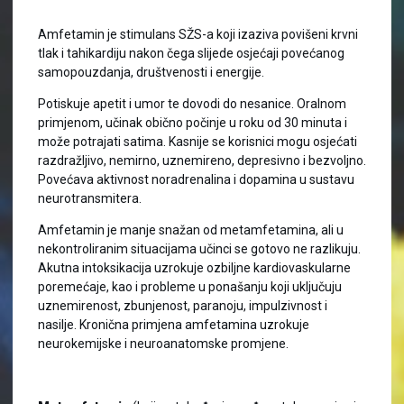
Amfetamin je stimulans SŽS-a koji izaziva povišeni krvni
tlak i tahikardiju nakon čega slijede osjećaji povećanog
samopouzdanja, društvenosti i energije.
Potiskuje apetit i umor te dovodi do nesanice. Oralnom
primjenom, učinak obično počinje u roku od 30 minuta i
može potrajati satima. Kasnije se korisnici mogu osjećati
razdražljivo, nemirno, uznemireno, depresivno i bezvoljno.
Povećava aktivnost noradrenalina i dopamina u sustavu
neurotransmitera.
Amfetamin je manje snažan od metamfetamina, ali u
nekontroliranim situacijama učinci se gotovo ne razlikuju.
Akutna intoksikacija uzrokuje ozbiljne kardiovaskularne
poremećaje, kao i probleme u ponašanju koji uključuju
uznemirenost, zbunjenost, paranoju, impulzivnost i
nasilje. Kronična primjena amfetamina uzrokuje
neurokemijske i neuroanatomske promjene.