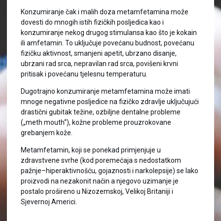
Konzumiranje čak i malih doza metamfetamina može
dovesti do mnogih istih fizičkih posljedica kao i
konzumiranje nekog drugog stimulansa kao što je kokain
ili amfetamin. To uključuje povećanu budnost, povećanu
fizičku aktivnost, smanjeni apetit, ubrzano disanje,
ubrzani rad srca, nepravilan rad srca, povišeni krvni
pritisak i povećanu tjelesnu temperaturu.
Dugotrajno konzumiranje metamfetamina može imati
mnoge negativne posljedice na fizičko zdravlje uključujući
drastični gubitak težine, ozbiljne dentalne probleme
(„meth mouth“), kožne probleme prouzrokovane
grebanjem kože.
Metamfetamin, koji se ponekad primjenjuje u
zdravstvene svrhe (kod poremećaja s nedostatkom
pažnje–hiperaktivnošću, gojaznosti i narkolepsije) se lako
proizvodi na nezakonit način a njegovo uzimanje je
postalo prošireno u Nizozemskoj, Velikoj Britaniji i
Sjevernoj Americi.