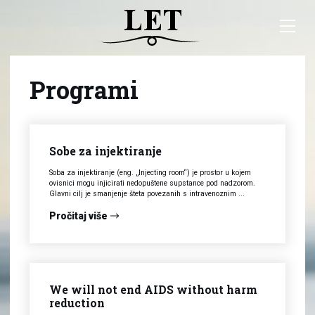
Programi
Sobe za injektiranje
Soba za injektiranje (eng. „Injecting room“) je prostor u kojem
ovisnici mogu injicirati nedopuštene supstance pod nadzorom.
Glavni cilj je smanjenje šteta povezanih s intravenoznim ...
Pročitaj više
We will not end AIDS without harm
reduction