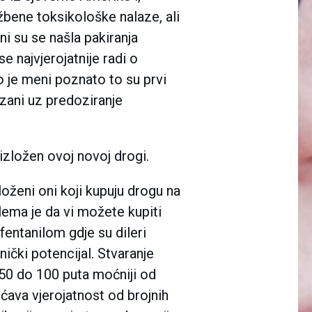
bene toksikološke nalaze, ali
ni su se našla pakiranja
e najvjerojatnije radi o
o je meni poznato to su prvi
ezani uz predoziranje
 izložen ovoj novoj drogi.
loženi oni koji kupuju drogu na
ema je da vi možete kupiti
fentanilom gdje su dileri
snički potencijal. Stvaranje
d 50 do 100 puta moćniji od
ćava vjerojatnost od brojnih