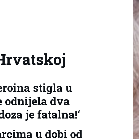
Hrvatskoj
roina stigla u
e odnijela dva
doza je fatalna!‘
rcima u dobi od