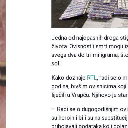
Jedna od najopasnih droga stigl
života. Ovisnost i smrt mogu i
svega dva do tri miligrama, št
soli.
Kako doznaje
RTL
, radi se o 
godina, bivšim ovisnicima koji
liječili u Vrapču. Njihovo je sta
– Radi se o dugogodišnjim ovi
su heroin i bili su na supstituci
pribojavali podataka koji dolaz