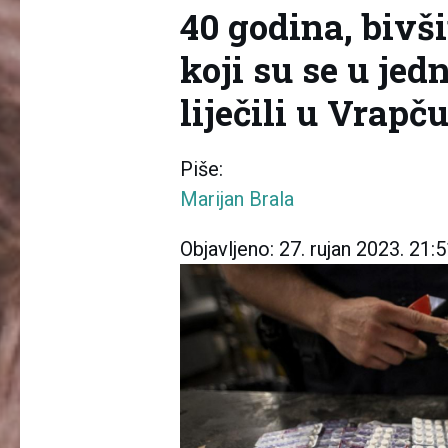
40 godina, bivš
koji su se u jed
liječili u Vrapč
Piše:
Marijan Brala
Objavljeno:
27. rujan 2023. 21: