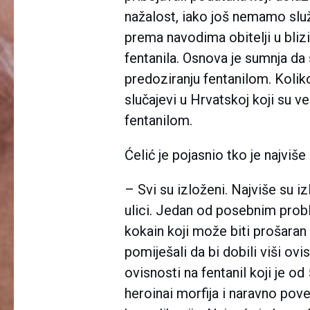
nažalost, iako još nemamo služ
prema navodima obitelji u blizi
fentanila. Osnova je sumnja da s
predoziranju fentanilom. Kolik
slučajevi u Hrvatskoj koji su v
fentanilom.
Ćelić je pojasnio tko je najviše
– Svi su izloženi. Najviše su iz
ulici. Jedan od posebnim probl
kokain koji može biti prošaran 
pomiješali da bi dobili viši ovi
ovisnosti na fentanil koji je o
heroinai morfija i naravno pove