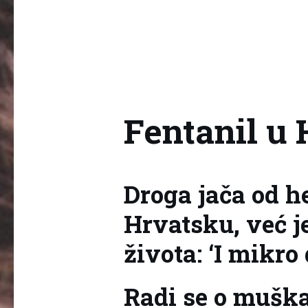
Fentanil u 
Droga jača od he
Hrvatsku, već j
života: ‘I mikro 
Radi se o muška