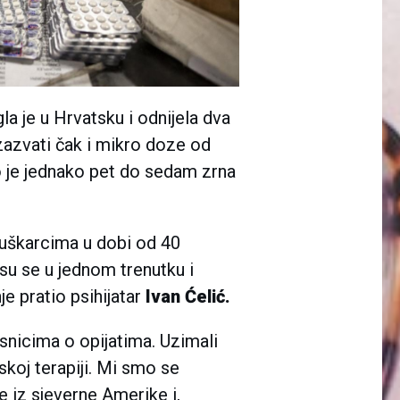
a je u Hrvatsku i odnijela dva
zazvati čak i mikro doze od
o je jednako pet do sedam zrna
muškarcima u dobi od 40
 su se u jednom trenutku i
nje pratio psihijatar
Ivan Ćelić.
snicima o opijatima. Uzimali
jskoj terapiji. Mi smo se
e iz sjeverne Amerike i,