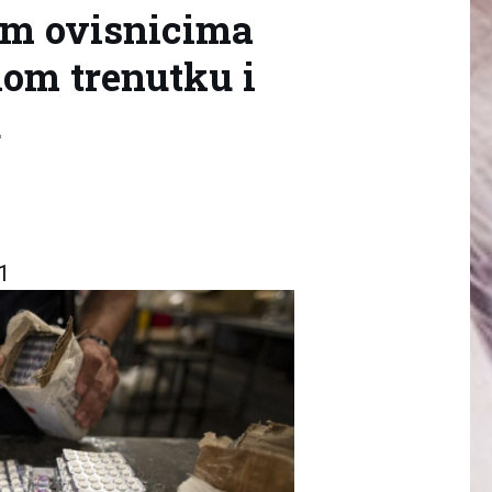
im ovisnicima
nom trenutku i
u
51