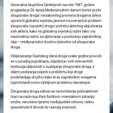
Generalna skupština Ujedinjenih naroda 1987. godine
proglasila je 26. lipnja Međunarodnim danom borbe protiv
zlouporabe droga i nezakonitog prometa drogama želeći
upozoriti globalnu svjetsku javnost na sverastući problem
zlouporabe (opojnih) droga i potrebu aktivnog uključivanja
svih aktera, kako na globalnoj svjetskoj razini tako i na
nacionalnoj razini, za djelovanje u postizanju zajedničkog
cilja – međunarodno društvo slobodno od zlouporabe
droga.
Obilježavanje Svjetskog dana droga svake godine provodi
se u suradnji pojedinaca, zajednica i svih relevantnih
institucija uključenih u suzbijanje zlouporabe droga, s
ciljem podizanja svijesti o problemu koji droge
predstavljaju društvu kako bi se zajedničkim snagama
suprotstavili ovom ozbiljnom problemu današnjice.
Zlouporaba droga odnosi se na korištenje psihoaktivnih
tvari na način koji šteti fizičkom i mentalnom zdravlju
osobe, narušava njezine međuljudske odnose, radnu
sposobnost ili dovodi do razvoja ovisnosti.