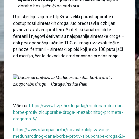
zlorabe bez liječničkog nadzora.
U posljednje vrijeme bilježi se veliki porast uporabe i
dostupnosti sintetskih droga, što predstavlja ozbiljan
javnozdravstveni problem. Sintetski kanabinoidi te
fentanil i njegovi derivati su najopasnije sintetske droge –
dok prvi oponašaju učinke THC-a i mogu izazvati teške
psihoze, fentanil – sintetski opioid koji je do 100 puta jači
od morfija, često dovodi do smrtonosnog predoziranja.
Više na:
https://www.hzjz.hr/dogadaj/medunarodni-dan-
borbe-protiv-zlouporabe-droga-i-nezakonitog-prometa-
drogama-5/
https://www.stampar.hr/hr/novosti/obiljezavanje-
medunarodnog-dana-borbe-protiv-zlouporabe-droga-26-