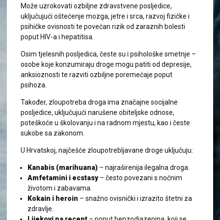
Može uzrokovati ozbiljne zdravstvene posljedice,
uključujući oštećenje mozga, jetre i srca, razvoj fizičke i
psihičke ovisnosti te povećan rizik od zaraznih bolesti
poput HIV-a i hepatitisa.
Osim tjelesnih posljedica, česte su i psihološke smetnje –
osobe koje konzumiraju droge mogu patiti od depresije,
anksioznosti te razviti ozbiljne poremećaje poput
psihoza.
Također, zloupotreba droga ima značajne socijalne
posljedice, uključujući narušene obiteljske odnose,
poteškoće u školovanju i na radnom mjestu, kao i česte
sukobe sa zakonom.
U Hrvatskoj, najčešće zloupotrebljavane droge uključuju:
Kanabis (marihuana)
– najraširenija ilegalna droga.
Amfetamini i ecstasy
– često povezani s noćnim
životom i zabavama.
Kokain i heroin
– snažno ovisnički i izrazito štetni za
zdravlje.
Lijekovi na recept
– poput benzodiazepina, koji se