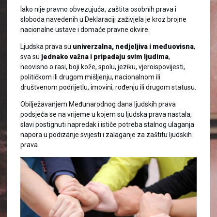
Iako nije pravno obvezujuća, zaštita osobnih prava i
sloboda navedenih u Deklaraciji zaživjela je kroz brojne
nacionalne ustave i domaće pravne okvire.
Ljudska prava su
univerzalna, nedjeljiva i međuovisna
,
sva su
jednako važna i pripadaju svim ljudima
,
neovisno o rasi, boji kože, spolu, jeziku, vjeroispovijesti,
političkom ili drugom mišljenju, nacionalnom ili
društvenom podrijetlu, imovini, rođenju ili drugom statusu.
Obilježavanjem Međunarodnog dana ljudskih prava
podsjeća se na vrijeme u kojem su ljudska prava nastala,
slavi postignuti napredak i ističe potreba stalnog ulaganja
napora u podizanje svijesti i zalaganje za zaštitu ljudskih
prava.