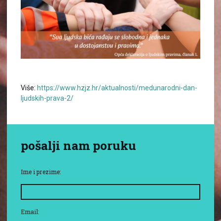
Više:
https://www.hzjz.hr/aktualnosti/medunarodni-dan-
ljudskih-prava-2/
pošalji nam poruku
Ime i prezime:
Email: