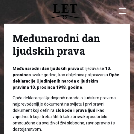
Međunarodni dan
ljudskih prava
Međunarodni dan ljudskih prava
obilježava se
10.
prosinca
svake godine, kao obljetnica potpisivanja
Opće
deklaracije Ujedinjenih naroda o ljudskim
pravima
10. prosinca 1948. godine
.
Opća deklaracija Ujedinjenih naroda o ljudskim pravima
najprevođeniji je dokument na svijetu i prvi pravni
dokument koji definira
slobode i prava ljudi
kao
vrijednosti koje treba štititi kako bi svakoj osobi bilo
omogućeno da svoj život živi slobodno, ravnopravno i s
dostojanstvom.