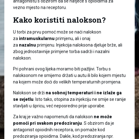
antagonistu s obzirom da se natječe s opioidima za
vezno mjesto na receptoru.
Kako koristiti nalokson?
U torbi za prvu pomoć može se naći nalokson
za
intramuskularnu
primjenu, ali i onaj
za
nazalnu
primjenu. Injekcija naloksona djeluje brže, ali
zbog jednostavnije primjene torba sadrži i nazalni
nalokson.
Pri pohrani ovog lijeka moramo biti pažljivi. Torbu s
naloksonom ne smijemo držati u autu ili bilo kojem mjestu
na kojem može doći do velikih temperaturnih promjena.
Nalokson se drži
na sobnoj temperaturi i ne izlaže ga
se svjetlu
. Isto tako, otopina za injekciju ne smije se ranije
stavljati u špricu, već neposredno prije uporabe.
Za kraj je važno napomenuti da nalokson
ne može
pomoći pri svakom predoziranju
. S obzirom da je
antagonist opioidnih receptora, on pomaže kod
predoziranja opioidima. Dakle, kod predoziranja npr.