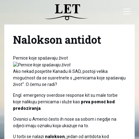
Nalokson antidot
Pernice koje spašavaju život
Ako nekad posjetite Kanadu ili SAD, postoji velika
mogućnost da se susretnete s „pernicama koje spašavaju
život“. O čemu se radi?
Engl. emergency overdose response kit su male torbe
koje nalikuju pernicama i služe kao
prva pomoć kod
predoziranja
.
Ovisnici u Americi često ih nose sa sobom i negdje na
odjeći imaju oznaku koja ukazuje na to.
U torbi se nalazi
nalokson
, jedan od antidota kod