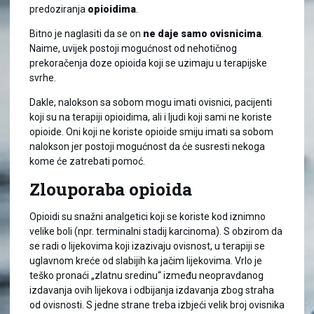
predoziranja
opioidima
.
Bitno je naglasiti da se on
ne daje samo ovisnicima
.
Naime, uvijek postoji mogućnost od nehotičnog
prekoračenja doze opioida koji se uzimaju u terapijske
svrhe.
Dakle, nalokson sa sobom mogu imati ovisnici, pacijenti
koji su na terapiji opioidima, ali i ljudi koji sami ne koriste
opioide. Oni koji ne koriste opioide smiju imati sa sobom
nalokson jer postoji mogućnost da će susresti nekoga
kome će zatrebati pomoć.
Zlouporaba opioida
Opioidi su snažni analgetici koji se koriste kod iznimno
velike boli (npr. terminalni stadij karcinoma). S obzirom da
se radi o lijekovima koji izazivaju ovisnost, u terapiji se
uglavnom kreće od slabijih ka jačim lijekovima. Vrlo je
teško pronaći „zlatnu sredinu“ između neopravdanog
izdavanja ovih lijekova i odbijanja izdavanja zbog straha
od ovisnosti. S jedne strane treba izbjeći velik broj ovisnika