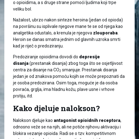
o opioidima, a s druge strane pomoći ljudima koji trpe
veliku bol.
Nažalost, ubrzo nakon sinteze heroina (jedan od opioda)
na površinu su isplivale njegove mane te se od njega kao
analgetika odustalo, a krenula je njegova
zlouporaba
.
Heroin se danas smatra jednim od glavnih uzroka smrti
kad je riječ o predoziranju.
Predoziranje opioidima dovodi do
depresije
disanja
(prestanak disanja) zbog toga što se osjetljivost
centra za disanje na CO
smanjuje. Prestanak disanja
2
jedan je od znakova pomoću kojih se može prepoznati da
je osoba predozirana. Osim toga, moguće je da osoba
povraća, grglja, ima hladnu kožu, plave usne i vrhove
prstiju, itd.
Kako djeluje nalokson?
Nalokson djeluje kao
antagonist opioidnih receptora
,
odnosno veže se na njih, ali ne potiče njihovu aktivaciju i
blokira vezanje opioida. Radi se o tzv. kompetitivnom