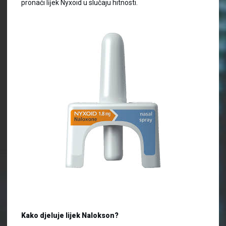
pronaći lĳek Nyxoid u slučaju hitnosti.
Kako djeluje lijek Nalokson?