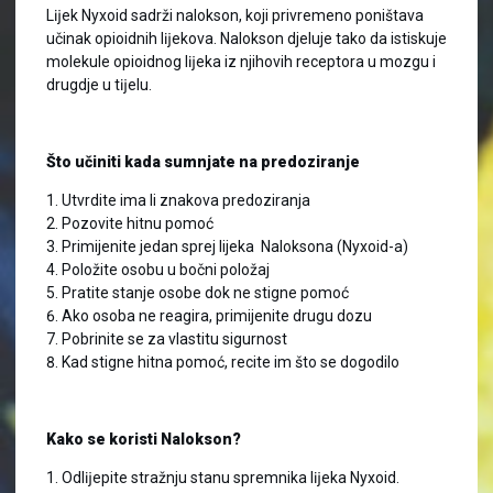
Lĳek Nyxoid sadrži nalokson, koji privremeno poništava
učinak opioidnih lĳekova. Nalokson djeluje tako da istiskuje
molekule opioidnog lĳeka iz njihovih receptora u mozgu i
drugdje u tĳelu.
Što učiniti kada sumnjate na predoziranje
Utvrdite ima li znakova predoziranja
Pozovite hitnu pomoć
Primijenite jedan sprej lijeka Naloksona (Nyxoid-a)
Položite osobu u bočni položaj
Pratite stanje osobe dok ne stigne pomoć
Ako osoba ne reagira, primijenite drugu dozu
Pobrinite se za vlastitu sigurnost
Kad stigne hitna pomoć, recite im što se dogodilo
Kako se koristi Nalokson?
Odlĳepite stražnju stanu spremnika lĳeka Nyxoid.