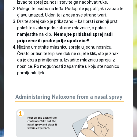
Izvadite sprej za nos i stavite ga nadohvat ruke.
Polegnite osobu na leđa. Poduprite joj potiljak i zabacite
glavu unazad. Uklonite iz nosa sve strane tvari.
Držite sprej kako je prikazano – kažiprst i srednji prst
položite svaki s jedne strane mlaznice, a palac
namjestite na klip.
Nemojte pritiskati sprej radi
pripreme ili probe prĳe upotrebe!!
Nježno umetnite mlaznicu spreja u jednu nosnicu.
Čvrsto pritisnite klip sve dok ne čujete klik, što je znak
da je doza primĳenjena. Izvadite mlaznicu spreja iz
nosnice. Po mogućnosti zapamtite u koju ste nosnicu
primĳenili lĳek.