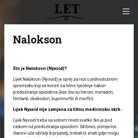
Nalokson
Što je Nalokson (Nyxoid)?
Lĳek Nalokson (Nyxoid) je sprej za nos u jednodoznom
spremniku koji se koristi za hitno lĳečenje nakon
predoziranja opioidima (kao što su heroin, metadon,
fentanil, oksikodon, buprenorﬁn ili morﬁn).
Lĳek Nyxoid nĳe zamjena za hitnu medicinsku skrb.
Lĳek Nyxoid treba sa sobom nositi svatko tko je pod
rizikom od predoziranja opioidom. Skrbnici, primjerice
članovi uže obitelji ili prĳatelji, trebali bi znati gdje mogu