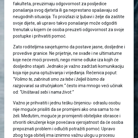
fakulteta, preuzimaju odgovornost za posljedice
ponašanja svog djeteta ili ga neprestano spašavaju od
neugodnih situacija. To proizlazi iz ljubavi i želje da zaštite
svoje dijete, ali upravo takvo ponašanje može odgoditi
trenutak u kojem će osoba preuzeti odgovornost za svoje
postupke i prihvatiti pomoć.
Zato roditeljima savjetujemo da postave jasne, dosljedne i
provedive granice. Ne prijetnje, ne svađe i ne ultimatume
koje neće moći provesti, nego mirne odluke iza kojih će
dosljedno stajati. Jednako je važno zadržati komunikaciju
koja nije puna optuživanja i vrijeđanja. Rečenica poput:
“Volimo te, zabrinuti smo za tebe i željeli bismo da
razgovaraš sa stručnjakom.”
često ima mnogo veći učinak
od:
“Uništavaš sebi i nama život.”
Važno je prihvatiti i jednu tešku činjenicu- odraslu osobu
nije moguće prisiliti da se promijeni ako ona sama to ne
želi. Međutim, moguće je promijeniti obiteljske obrasce i
stvoriti okruženje koje povećava vjerojatnost da će osoba
prepoznati problem i odlučiti potražiti pomoć. Upravo
zbog toga obitelj ima iznimno važnu ulogu u procesu