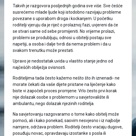
Takvih je razgovora posljednjih godina sve više. Sve češće
susrećemo mlade ljude koji istodobno razvijaju probleme
povezane s uporabom droga i kockanjem. U početku
roditelji vjeruju da je riječ o prolaznoj fazi, uvjereni da će
se stvari same od sebe promijeniti. No vrijeme prolazi,
problemi se produbljuju, odnosi u obitelji postaju sve
napetiji, a osoba i dalje tvrdi da nema problem i da u
svakom trenutku može prestati.
Upravo je nedostatak uvida u vlastito stanje jedno od
najčešćih obilježja ovisnosti.
Roditeljima tada često kažemo nešto što ih iznenadi- ne
morate čekati da vaše dijete pristane na liječenje kako
biste vi započeli proces promjene. Vrlo često prvi korak
nije dolazak osobe s problemom u savjetovalište ili
ambulantu, nego dolazak njezinih roditelja.
Na savjetovanju razgovaramo o tome kako obitelj može
pomoći, ali i kako ponekad, sasvim nesvjesno i iz najbolje
namjere, održava problem. Roditelji često vraćaju dugove,
posuđuju novac, opravdavaju izostanke s posla ili