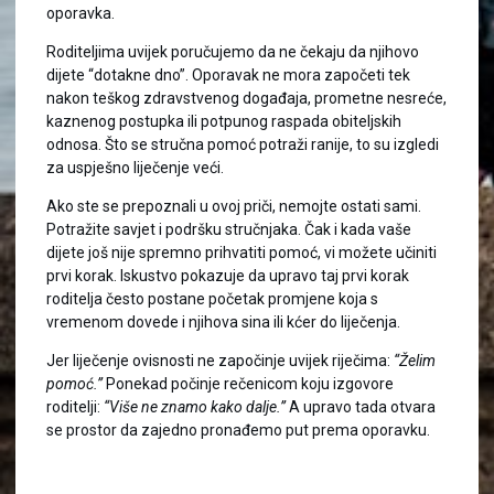
oporavka.
Roditeljima uvijek poručujemo da ne čekaju da njihovo
dijete “dotakne dno”. Oporavak ne mora započeti tek
nakon teškog zdravstvenog događaja, prometne nesreće,
kaznenog postupka ili potpunog raspada obiteljskih
odnosa. Što se stručna pomoć potraži ranije, to su izgledi
za uspješno liječenje veći.
Ako ste se prepoznali u ovoj priči, nemojte ostati sami.
Potražite savjet i podršku stručnjaka. Čak i kada vaše
dijete još nije spremno prihvatiti pomoć, vi možete učiniti
prvi korak. Iskustvo pokazuje da upravo taj prvi korak
roditelja često postane početak promjene koja s
vremenom dovede i njihova sina ili kćer do liječenja.
Jer liječenje ovisnosti ne započinje uvijek riječima:
“Želim
pomoć.”
Ponekad počinje rečenicom koju izgovore
roditelji:
“Više ne znamo kako dalje.”
A upravo tada otvara
se prostor da zajedno pronađemo put prema oporavku.