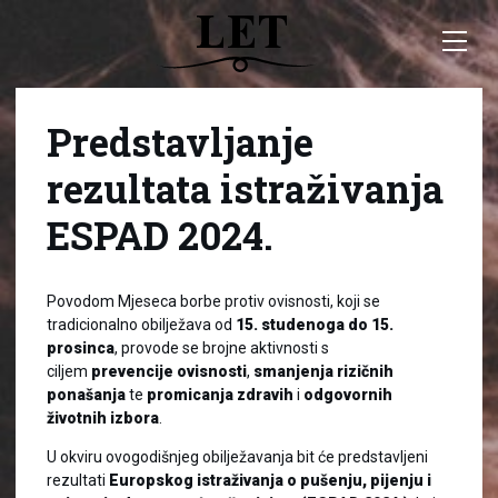
Predstavljanje
rezultata istraživanja
ESPAD 2024.
Povodom Mjeseca borbe protiv ovisnosti, koji se
tradicionalno obilježava od
15. studenoga do 15.
prosinca
, provode se brojne aktivnosti s
ciljem
prevencije ovisnosti
,
smanjenja rizičnih
ponašanja
te
promicanja zdravih
i
odgovornih
životnih izbora
.
U okviru ovogodišnjeg obilježavanja bit će predstavljeni
rezultati
Europskog istraživanja o pušenju, pijenju i