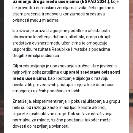
uzimanju droga među učenicima (ESPAD 2024.)
, koje
se provodi u europskim zemljama svake četiri godine s
ciljem praćenja trendova u konzumaciji sredstava
ovisnosti među mladima.
Istraživanje pruža dragocjene podatke o učestalosti i
obrascima korištenja duhana, alkohola, droga i drugih
sredstava ovisnosti među učenicima te omogućuje
usporedbu rezultata Republike Hrvatske s podacima
drugih zemalja sudionica.
Cilj predstavljanja je upoznavanje stručne i šire javnosti s
najnovijim pokazateljima o
uporabi sredstava ovisnosti
među učenicima
, kao i poticanje dijaloga o razvoju
učinkovitih preventivnih pristupa i mjera koje doprinose
smanjenju rizičnih ponašanja mladih.
Znatiželja, eksperimentiranje ili pokušaj uklapanja u grupu
neki su od razloga zašto mladi ljudi koriste alkohol,
cigarete i psihoaktivne droge. Dok su faze istraživanja
normalne za mlade, rizično ponašanje također može
dovesti do razvijanja ovisnosti.