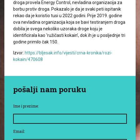
droga provela Energy Control, nevladina organizacija za
borbu protiv droga. Pokazalo je da je svaki peti ispitanik
rekao da je koristio tusi u 2022 godini. Prije 2019. godine
ova nevladina organizacija koja se bavi testiranjem droga
dobila je svega nekoliko uzoraka droge koju je
identificirala kao ‘ružičasti kokain’, dok ih je u posljednje tri
godine primilo čak 150.
Izvor:
https://bljesak.info/vijesti/crna-kronika/rozi-
kokain/470608
pošalji nam poruku
Ime i prezime:
Email: