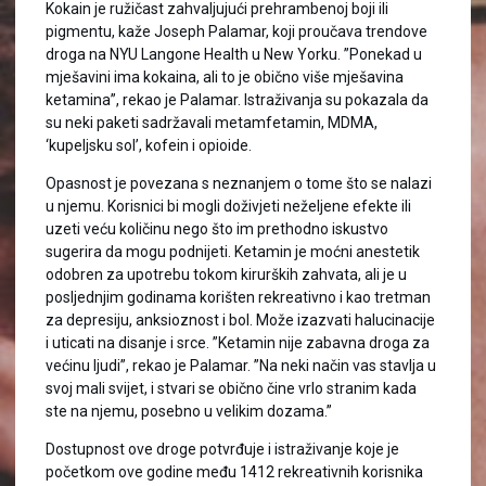
Kokain je ružičast zahvaljujući prehrambenoj boji ili
pigmentu, kaže Joseph Palamar, koji proučava trendove
droga na NYU Langone Health u New Yorku. ”Ponekad u
mješavini ima kokaina, ali to je obično više mješavina
ketamina”, rekao je Palamar. Istraživanja su pokazala da
su neki paketi sadržavali metamfetamin, MDMA,
‘kupeljsku sol’, kofein i opioide.
Opasnost je povezana s neznanjem o tome što se nalazi
u njemu. Korisnici bi mogli doživjeti neželjene efekte ili
uzeti veću količinu nego što im prethodno iskustvo
sugerira da mogu podnijeti. Ketamin je moćni anestetik
odobren za upotrebu tokom kirurških zahvata, ali je u
posljednjim godinama korišten rekreativno i kao tretman
za depresiju, anksioznost i bol. Može izazvati halucinacije
i uticati na disanje i srce. ”Ketamin nije zabavna droga za
većinu ljudi”, rekao je Palamar. ”Na neki način vas stavlja u
svoj mali svijet, i stvari se obično čine vrlo stranim kada
ste na njemu, posebno u velikim dozama.”
Dostupnost ove droge potvrđuje i istraživanje koje je
početkom ove godine među 1412 rekreativnih korisnika