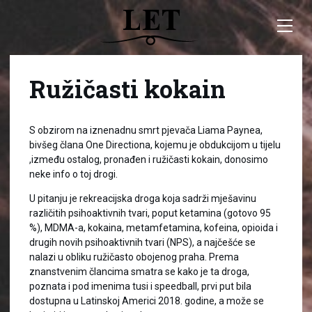
Ružičasti kokain
S obzirom na iznenadnu smrt pjevača Liama Paynea,
bivšeg člana One Directiona, kojemu je obdukcijom u tijelu
,između ostalog, pronađen i ružičasti kokain, donosimo
neke info o toj drogi.
U pitanju je rekreacijska droga koja sadrži mješavinu
različitih psihoaktivnih tvari, poput ketamina (gotovo 95
%), MDMA-a, kokaina, metamfetamina, kofeina, opioida i
drugih novih psihoaktivnih tvari (NPS), a najčešće se
nalazi u obliku ružičasto obojenog praha. Prema
znanstvenim člancima smatra se kako je ta droga,
poznata i pod imenima tusi i speedball, prvi put bila
dostupna u Latinskoj Americi 2018. godine, a može se