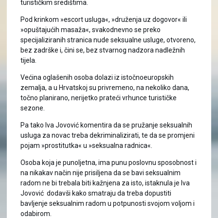
turističkim središtima.
Pod krinkom »escort usluga«, »druženja uz dogovor« ili
»opuštajućih masaža«, svakodnevno se preko
specijaliziranih stranica nude seksualne usluge, otvoreno,
bez zadrške i, čini se, bez stvarnog nadzora nadležnih
tijela.
Većina oglašenih osoba dolazi iz istočnoeuropskih
zemalja, a u Hrvatskoj su privremeno, na nekoliko dana,
točno planirano, nerijetko prateći vrhunce turističke
sezone.
Pa tako Iva Jovović komentira da se pružanje seksualnih
usluga za novac treba dekriminalizirati, te da se promjeni
pojam »prostitutka« u »seksualna radnica«.
Osoba koja je punoljetna, ima punu poslovnu sposobnost i
na nikakav način nije prisiljena da se bavi seksualnim
radom ne bi trebala biti kažnjena za isto, istaknula je Iva
Jovović dodavši kako smatraju da treba dopustiti
bavljenje seksualnim radom u potpunosti svojom voljom i
odabirom.