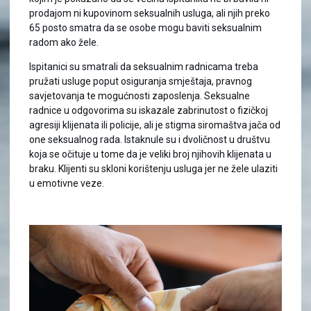
prodajom ni kupovinom seksualnih usluga, ali njih preko
65 posto smatra da se osobe mogu baviti seksualnim
radom ako žele.
Ispitanici su smatrali da seksualnim radnicama treba
pružati usluge poput osiguranja smještaja, pravnog
savjetovanja te mogućnosti zaposlenja. Seksualne
radnice u odgovorima su iskazale zabrinutost o fizičkoj
agresiji klijenata ili policije, ali je stigma siromaštva jača od
one seksualnog rada. Istaknule su i dvoličnost u društvu
koja se očituje u tome da je veliki broj njihovih klijenata u
braku. Klijenti su skloni korištenju usluga jer ne žele ulaziti
u emotivne veze.