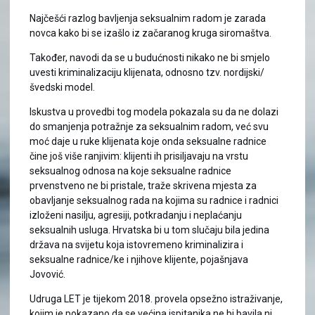
Najčešći razlog bavljenja seksualnim radom je zarada
novca kako bi se izašlo iz začaranog kruga siromaštva.
Također, navodi da se u budućnosti nikako ne bi smjelo
uvesti kriminalizaciju klijenata, odnosno tzv. nordijski/
švedski model.
Iskustva u provedbi tog modela pokazala su da ne dolazi
do smanjenja potražnje za seksualnim radom, već svu
moć daje u ruke klijenata koje onda seksualne radnice
čine još više ranjivim: klijenti ih prisiljavaju na vrstu
seksualnog odnosa na koje seksualne radnice
prvenstveno ne bi pristale, traže skrivena mjesta za
obavljanje seksualnog rada na kojima su radnice i radnici
izloženi nasilju, agresiji, potkradanju i neplaćanju
seksualnih usluga. Hrvatska bi u tom slučaju bila jedina
država na svijetu koja istovremeno kriminalizira i
seksualne radnice/ke i njihove klijente, pojašnjava
Jovović.
Udruga LET je tijekom 2018. provela opsežno istraživanje,
kojim je pokazano da se većina ispitanika ne bi bavila ni