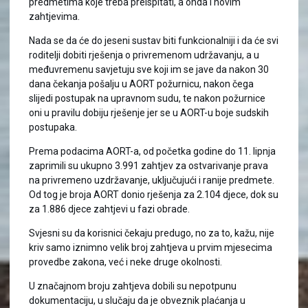
predmetima koje treba preispitati, a onda i novim
zahtjevima.
Nada se da će do jeseni sustav biti funkcionalniji i da će svi
roditelji dobiti rješenja o privremenom udržavanju, a u
međuvremenu savjetuju sve koji im se jave da nakon 30
dana čekanja pošalju u AORT požurnicu, nakon čega
slijedi postupak na upravnom sudu, te nakon požurnice
oni u pravilu dobiju rješenje jer se u AORT-u boje sudskih
postupaka.
Prema podacima AORT-a, od početka godine do 11. lipnja
zaprimili su ukupno 3.991 zahtjev za ostvarivanje prava
na privremeno uzdržavanje, uključujući i ranije predmete.
Od tog je broja AORT donio rješenja za 2.104 djece, dok su
za 1.886 djece zahtjevi u fazi obrade.
Svjesni su da korisnici čekaju predugo, no za to, kažu, nije
kriv samo iznimno velik broj zahtjeva u prvim mjesecima
provedbe zakona, već i neke druge okolnosti.
U značajnom broju zahtjeva dobili su nepotpunu
dokumentaciju, u slučaju da je obveznik plaćanja u