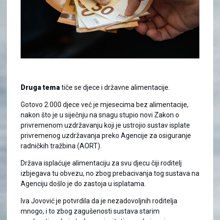
Druga tema
tiče se djece i državne alimentacije.
Gotovo 2.000 djece već je mjesecima bez alimentacije,
nakon što je u siječnju na snagu stupio novi Zakon o
privremenom uzdržavanju koji je ustrojio sustav isplate
privremenog uzdržavanja preko Agencije za osiguranje
radničkih tražbina (AORT).
Država isplaćuje alimentaciju za svu djecu čiji roditelj
izbjegava tu obvezu, no zbog prebacivanja tog sustava na
Agenciju došlo je do zastoja u isplatama.
Iva Jovović je potvrdila da je nezadovoljnih roditelja
mnogo, i to zbog zagušenosti sustava starim