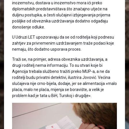
inozemstvu, dostava u inozemstvo mora ići preko
diplomatskih predstavništava što značajno utječe na
duljinu postupka, a česti slučajevi izbjegavanja prijema
pošiljke od obveznika uzdržavanja dodatno odgađaju
donošenje odluke.
U Udruzi LET upozoravaju da se od roditelja koji podnesu
zahtjev za privremenim uzdržavanjem traže podaci koje
nemaju, što dodatno usporava proces.
Traži se, na primjer, adresa obveznika uzdržavanja, a
drugi roditelj nema informaciju. To su stvari koje bi
Agencija trebala službeno tražiti preko MUP-a, a ne da
roditelji budu privatni detektivi, ilustrira Jovović. Većina
slučajeva nije crno-bijela, dodaje, jer se alimentacija »malo
plaća, malo ne plaća, mijenja se boravište, a velik je
problem kad je tata u BiH, Turskoj i drugdje«.