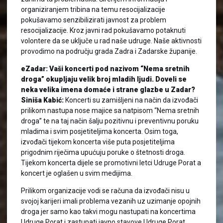
organiziranjem tribina na temu resocijalizacije
pokušavamo senzibilizirati javnost za problem
resocijalizacije. Kroz javni rad pokušavamo potaknuti
volontere da se uključe u rad naše udruge. Naše aktivnosti
provodimo na području grada Zadra i Zadarske županije.
eZadar: Vaši koncerti pod nazivom “Nema sretnih
droga” okupljaju velik broj mladih ljudi. Doveli se
neka velika imena domaće i strane glazbe u Zadar?
Siniša Kabić:
Koncerti su zamišljeni na način da izvođači
prilikom nastupa nose majice sa natpisom “Nema sretnih
droga” te na taj način šalju pozitivnu i preventivnu poruku
mladima i svim posjetiteljima koncerta. Osim toga,
izvođači tijekom koncerta više puta posjetiteljima
prigodnim riječima upućuju poruke o štetnosti droga.
Tijekom koncerta dijele se promotivni letci Udruge Porat a
koncert je oglašen u svim medijima.
Prilikom organizacije vodi se računa da izvođači nisu u
svojoj karijeri imali problema vezanih uz uzimanje opojnih
droga jer samo kao takvi mogu nastupati na koncertima
Udruge Porat i zastupati javno stavove Udruge Porat.