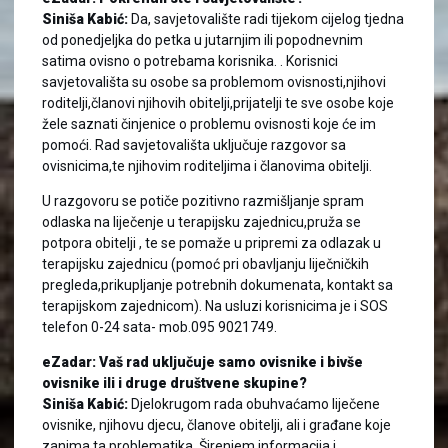
Siniša Kabić:
Da, savjetovalište radi tijekom cijelog tjedna
od ponedjeljka do petka u jutarnjim ili popodnevnim
satima ovisno o potrebama korisnika. . Korisnici
savjetovališta su osobe sa problemom ovisnosti,njihovi
roditelji,članovi njihovih obitelji,prijatelji te sve osobe koje
žele saznati činjenice o problemu ovisnosti koje će im
pomoći. Rad savjetovališta uključuje razgovor sa
ovisnicima,te njihovim roditeljima i članovima obitelji.
U razgovoru se potiče pozitivno razmišljanje spram
odlaska na liječenje u terapijsku zajednicu,pruža se
potpora obitelji , te se pomaže u pripremi za odlazak u
terapijsku zajednicu (pomoć pri obavljanju liječničkih
pregleda,prikupljanje potrebnih dokumenata, kontakt sa
terapijskom zajednicom). Na usluzi korisnicima je i SOS
telefon 0-24 sata- mob.095 9021749.
eZadar: Vaš rad uključuje samo ovisnike i bivše
ovisnike ili i druge društvene skupine?
Siniša Kabić:
Djelokrugom rada obuhvaćamo liječene
ovisnike, njihovu djecu, članove obitelji, ali i građane koje
zanima ta problematika. Širenjem informacija i