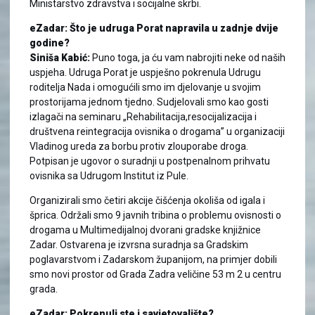
Ministarstvo zdravstva i socijalne skrbi.
eZadar: Što je udruga Porat napravila u zadnje dvije
godine?
Siniša Kabić:
Puno toga, ja ću vam nabrojiti neke od naših
uspjeha. Udruga Porat je uspješno pokrenula Udrugu
roditelja Nada i omogućili smo im djelovanje u svojim
prostorijama jednom tjedno. Sudjelovali smo kao gosti
izlagači na seminaru „Rehabilitacija,resocijalizacija i
društvena reintegracija ovisnika o drogama” u organizaciji
Vladinog ureda za borbu protiv zlouporabe droga.
Potpisan je ugovor o suradnji u postpenalnom prihvatu
ovisnika sa Udrugom Institut iz Pule.
Organizirali smo četiri akcije čišćenja okoliša od igala i
šprica. Održali smo 9 javnih tribina o problemu ovisnosti o
drogama u Multimedijalnoj dvorani gradske knjižnice
Zadar. Ostvarena je izvrsna suradnja sa Gradskim
poglavarstvom i Zadarskom županijom, na primjer dobili
smo novi prostor od Grada Zadra veličine 53 m 2 u centru
grada.
eZadar: Pokrenuli ste i savjetovalište?