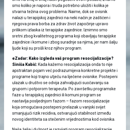
smo koliko je napora i truda potrebno uložiti i kolika je
stvarna težina ovog problema. Naime, dok se ovisnik
nalazi u terapijskoj zajednici na neki način je zaštićen i
njegova prava borba za zdrav život započinje upravo
prilikom izlaska iz terapijske zajednice. Iznimno smo
sretni zbog kvalitetnog programa koji obavljaju terapijske
zajednice i komune i zbog suradnje sa njima, jer nam šalju
ljude koji su prošli kroz njihov program.
eZadar: Kako izgleda vaš program resocijalizacije?
Siniša Kabić:
Kada kažemo resocijalizacija onda to nije
apstraktan pojam već podrazumijeva konkretne projekte i
programe koji trajno utječu na liječene ovisnike. Postepeni
ulazak u društvo se odvija zahvaljujući suočavanju sa
grupom i potporom terapeuta. Po završetku programske
faze u terapijskoj zajednici ili komuni program se
nastavlja posljednjom fazom – fazom resocijalizacije
koja omogućava postepeni prelazak u vanjski svijet
smanjujući rizik recidiva, ostvarujući stabilnost između
novog identiteta sa stečenim vrijednostima kod ovisnika.
Naša želja i dužnost je razvijati program resocijalizacije