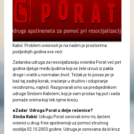
Kabić: Problem ovisnosti je na našim je prostorima
posljednjih godina sve veći
Zadarska udruga za resocijalizaciju ovisnika Porat već pet
godina djeluje među ljudima koji se žele izvući iz pakla
droge i vratiti u normalan život. Težak je to posao jer je
baš taj zadnji korak, vraćanje u društvo i odupiranje
recidivizmu, najteži. Razgovarali smo sa predsjednikom
udruge Sinišom Kabićem, koji je sam prošao taj put i sada
pomaže onima koji tek njime kreću.
eZadar
:
Udruga Porat u dvije rečenice?
Siniša Kabić
: Udrugu Porat osnovali smo mi, liječeni
ovisnici u drug-free apstinenciji uz pomoć stručnog
osoblja 02.10.2003.godine. Udruga je osnovana da bi kroz