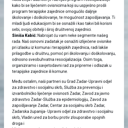
kako bi se liječenim ovisnicima koji su uspješno prošli
program terapijske zajednice omogućilo daljnje
školovanje i doškolovanje, te mogućnost zapošljavanja. Ti
mladi ljudi edukacijom bi se osnažili i kao takvi bili korisni
sebi, svojoj obitelji i široj društvenoj zajednici.
Siniša Kabić:
Nabrojat ću vam neke segmente našeg
rada. Naš osnovni zadatak je osnažiti izliječene ovisnike
pri izlasku iz komuna i terapijskih zajednica, radi lakše
prilagodbe u društvu, pomoć pri školovanju i doškolovanju,
odnosno sveobuhvatna resocijalizacija. Osim toga,
organiziramo i savjetodavni rad za pripreme i odlazak u
terapijske zajednice ili komune.
Među ostalim, naši partneri su Grad Zadar-Upravni odjel
za zdravstvo i socijalnu skrb, Služba za prevenciju i
izvanbolničko liječenje ovisnosti Zadar, Zavod za javno
zdravstvo Zadar-Služba za epidemiologiju, Zavod za
zapošljavanje Zadar, Centar za socijalnu skrb Zadar,
Zadarska županija- Upravni odjel za zdravstvo i socijalnu
skrb, Vladin ured za borbu protiv zlouporabe opojnih
droga i