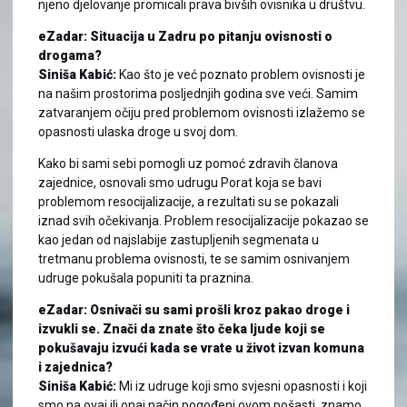
njeno djelovanje promicali prava bivših ovisnika u društvu.
eZadar: Situacija u Zadru po pitanju ovisnosti o
drogama?
Siniša Kabić:
Kao što je već poznato problem ovisnosti je
na našim prostorima posljednjih godina sve veći. Samim
zatvaranjem očiju pred problemom ovisnosti izlažemo se
opasnosti ulaska droge u svoj dom.
Kako bi sami sebi pomogli uz pomoć zdravih članova
zajednice, osnovali smo udrugu Porat koja se bavi
problemom resocijalizacije, a rezultati su se pokazali
iznad svih očekivanja. Problem resocijalizacije pokazao se
kao jedan od najslabije zastupljenih segmenata u
tretmanu problema ovisnosti, te se samim osnivanjem
udruge pokušala popuniti ta praznina.
eZadar: Osnivači su sami prošli kroz pakao droge i
izvukli se. Znači da znate što čeka ljude koji se
pokušavaju izvući kada se vrate u život izvan komuna
i zajednica?
Siniša Kabić:
Mi iz udruge koji smo svjesni opasnosti i koji
smo na ovaj ili onaj način pogođeni ovom pošasti, znamo