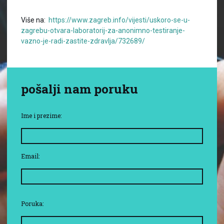
Više na:
https://www.zagreb.info/vijesti/uskoro-se-u-
zagrebu-otvara-laboratorij-za-anonimno-testiranje-
vazno-je-radi-zastite-zdravlja/732689/
pošalji nam poruku
Ime i prezime:
Email:
Poruka: