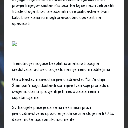
provjerili njegov sastav i čistoća. Na taj se način želi pratiti
tržište droga i brzo prepoznati nove psihoaktivne tvari
kako bi se korisnici mogli pravodobno upozoriti na
opasnosti.
Trenutno je moguće besplatno analizirati opojna
sredstva, a radi se o projektu namijenjenom roditeljima.
Oni u Nastavni zavod za javno zdravstvo “Dr. Andrija
Štampar”mogu dostaviti sumnjive tvari koje pronađu u
svojemu domu i provjeriti je li riječ o zabranjenim
supstancijama.
Svrha cijele priče je da se na neki način pruži
javnozdravstveno upozorenje, da se zna što je na tržištu,
da se može upozoriti konzumente.