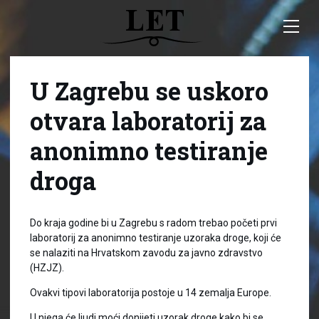
U Zagrebu se uskoro
otvara laboratorij za
anonimno testiranje
droga
Do kraja godine bi u Zagrebu s radom trebao početi prvi
laboratorij za anonimno testiranje uzoraka droge, koji će
se nalaziti na Hrvatskom zavodu za javno zdravstvo
(HZJZ).
Ovakvi tipovi laboratorija postoje u 14 zemalja Europe.
U njega će ljudi moći donijeti uzorak droge kako bi se